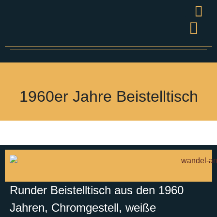
Wandel
Grüner S
Presse & V
1960er Jahre Beistelltisch
Runder Beistelltisch aus den 1960
Jahren, Chromgestell, weiße