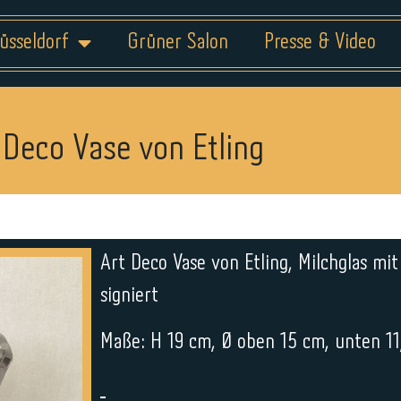
üsseldorf
Grüner Salon
Presse & Video
 Deco Vase von Etling
Art Deco Vase von Etling, Milchglas m
signiert
Maße: H 19 cm, Ø oben 15 cm, unten 1