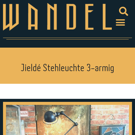
Jieldé Stehleuchte 3-armig