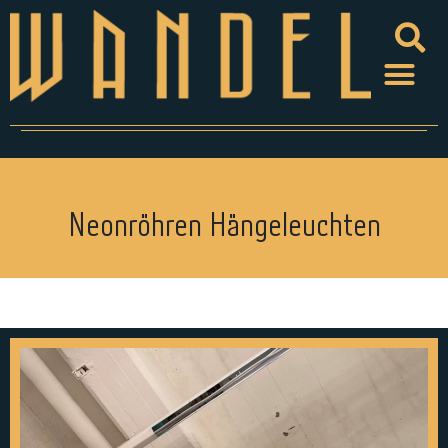
Neonröhren Hängeleuchten