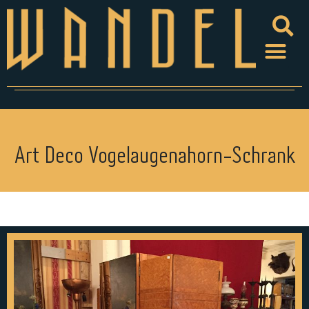
Art Deco Vogelaugenahorn-Schrank