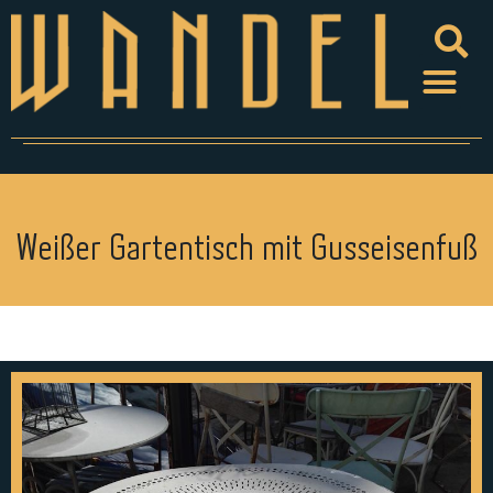
Weißer Gartentisch mit Gusseisenfuß