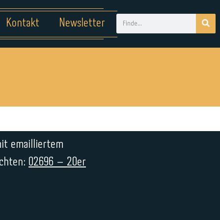
Kontakt
Newsletter
it emailliertem
uchten:
02696 – 20er