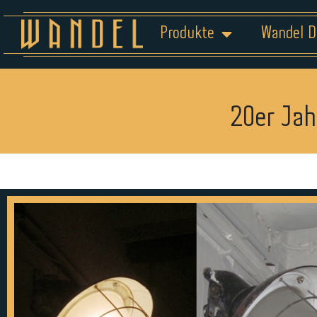
Produkte
Wandel D
20er Jah