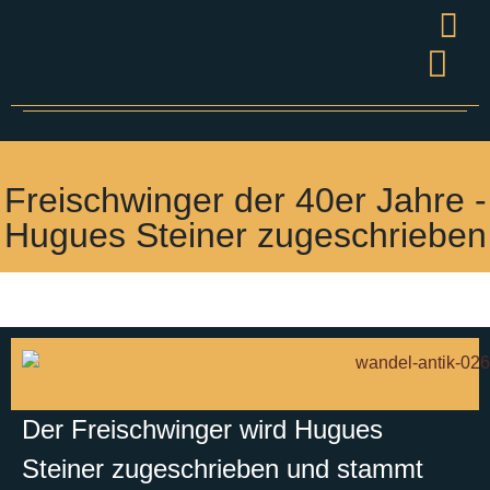
Wandel
Grüner S
Presse & V
Freischwinger der 40er Jahre -
Hugues Steiner zugeschrieben
Der Freischwinger wird Hugues
Steiner zugeschrieben und stammt