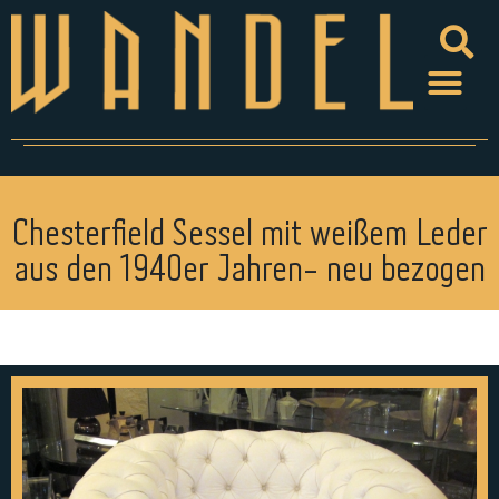
Chesterfield Sessel mit weißem Leder
aus den 1940er Jahren- neu bezogen