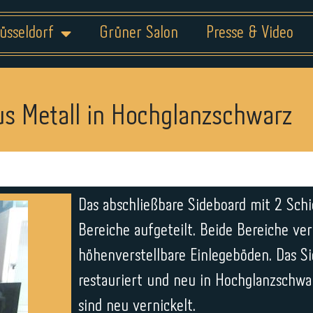
üsseldorf
Grüner Salon
Presse & Video
us Metall in Hochglanzschwarz
Das abschließbare Sideboard mit 2 Schi
Bereiche aufgeteilt. Beide Bereiche ve
höhenverstellbare Einlegeböden. Das S
restauriert und neu in Hochglanzschwarz
sind neu vernickelt.