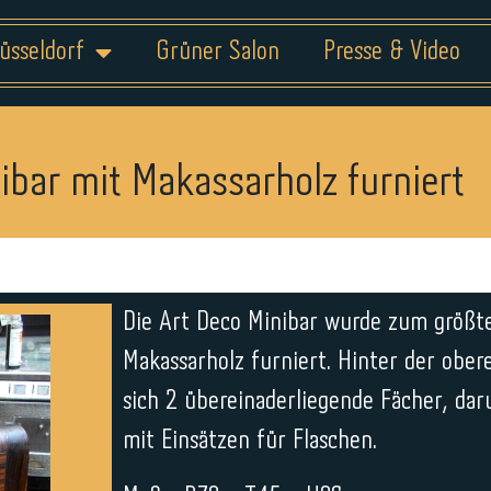
üsseldorf
Grüner Salon
Presse & Video
ibar mit Makassarholz furniert
Die Art Deco Minibar wurde zum größte
Makassarholz furniert. Hinter der obe
sich 2 übereinaderliegende Fächer, dar
mit Einsätzen für Flaschen.