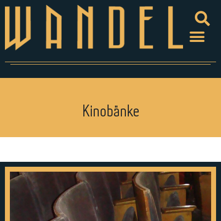
Kinobänke