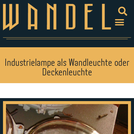
Industrielampe als Wandleuchte oder
Deckenleuchte