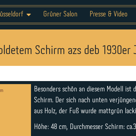
üsseldorf
Grüner Salon
Presse & Video
oldetem Schirm azs deb 1930er 
Besonders schön an diesem Modell ist 
Schirm. Der sich nach unten verjüngen
aus Holz, der Fuß wurde mattgrün lacki
Höhe: 48 cm, Durchmesser Schirm: ca.