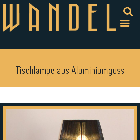
Tischlampe aus Aluminiumguss