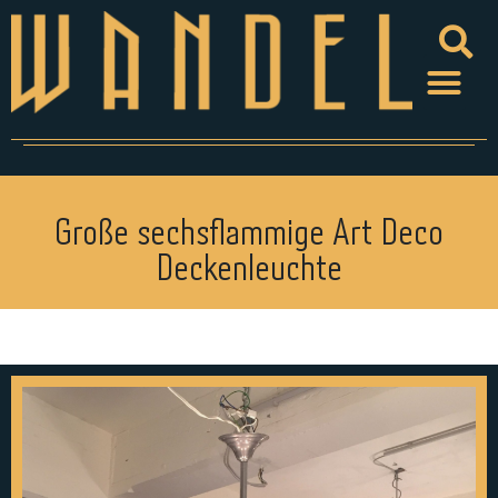
Große sechsflammige Art Deco
Deckenleuchte