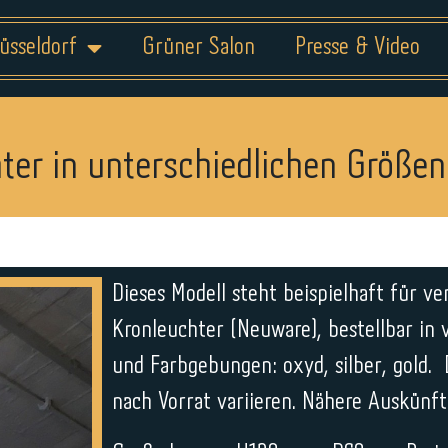
üsseldorf
Grüner Salon
Presse & Video
ter in unterschiedlichen Größen
Dieses Modell steht beispielhaft für v
Kronleuchter (Neuware), bestellbar in
und Farbgebungen: oxyd, silber, gold. 
nach Vorrat variieren. Nähere Auskünft