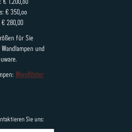
 € 1.200,o0
s: € 350,oo
 € 280,00
rößen für Sie
ch Wandlampen und
euware.
ampen:
Wandlüster
taktieren Sie uns: