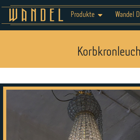
Produkte
Wandel D
Korbkronleuch