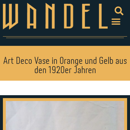
Art Deco Vase in Orange und Gelb aus
den 1920er Jahren