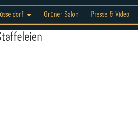
üsseldorf
Grüner Salon
Presse & Video
Staffeleien