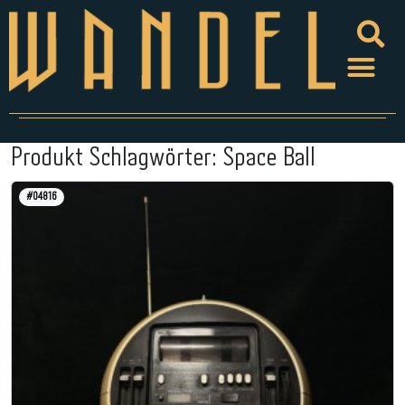
Produkt Schlagwörter:
Space Ball
#04816