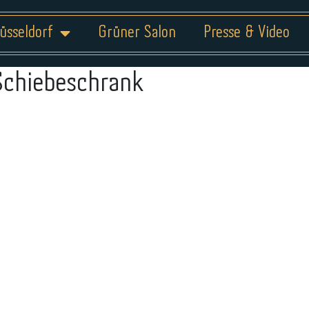
üsseldorf
Grüner Salon
Presse & Video
Schiebeschrank