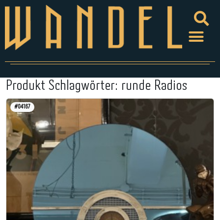
Produkt Schlagwörter:
runde Radios
#04167