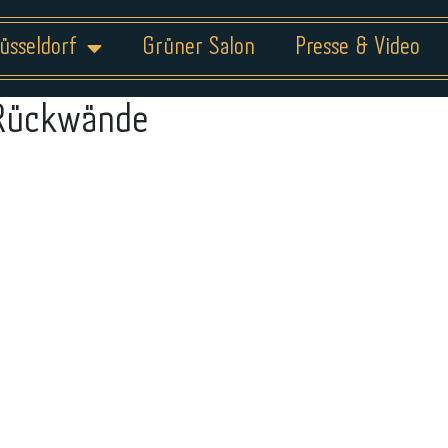
üsseldorf
Grüner Salon
Presse & Video
Rückwände