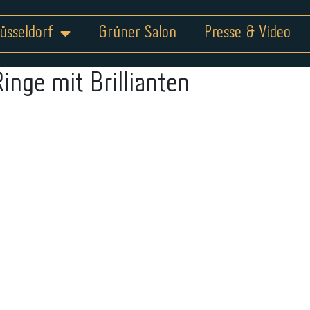
üsseldorf
Grüner Salon
Presse & Video
Ringe mit Brillianten