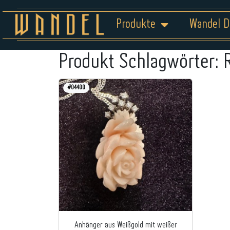
Produkte
Wandel D
Produkt Schlagwörter:
#04400
Anhänger aus Weißgold mit weißer