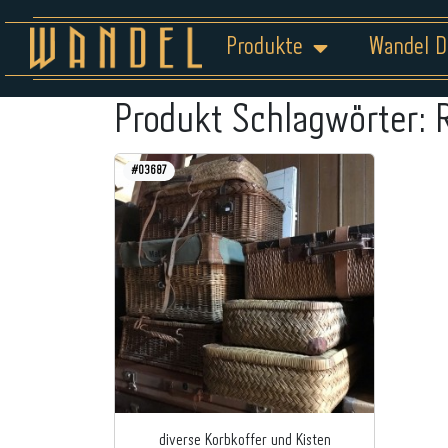
Produkte
Wandel D
Produkt Schlagwörter:
#03687
diverse Korbkoffer und Kisten