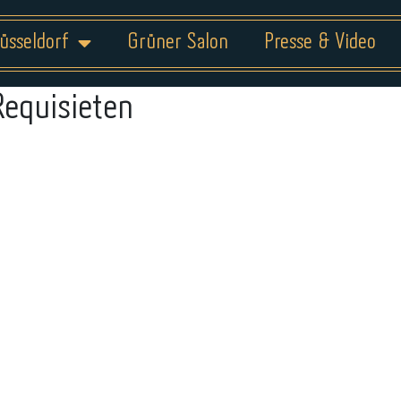
üsseldorf
Grüner Salon
Presse & Video
Requisieten