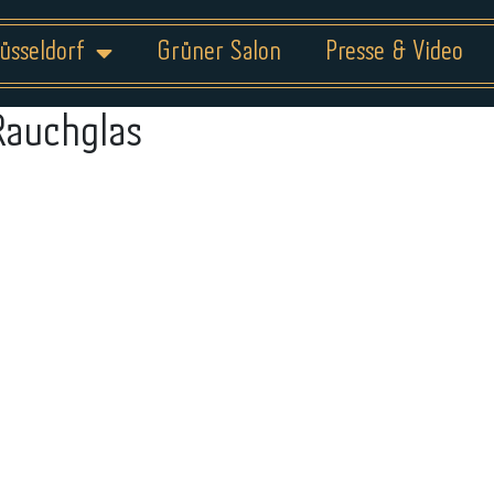
üsseldorf
Grüner Salon
Presse & Video
Rauchglas