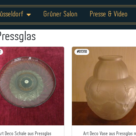
üsseldorf
Grüner Salon
Presse & Video
Pressglas
2
#01310
Art Deco Schale aus Pressglas
Art Deco Vase aus Pressglas m