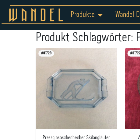
Produkte
Wandel D
Produkt Schlagwörter:
#01729
#0172
Pressglasaschenbecher Skilangläufer