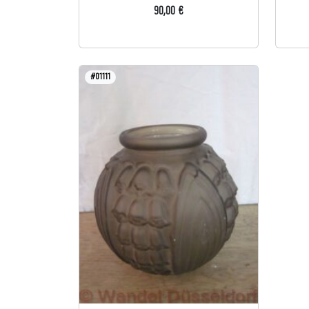
90,00 €
#01111