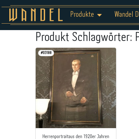
Produkte
Wandel D
Produkt Schlagwörter:
#03188
Herrenportraitaus den 1920er Jahren