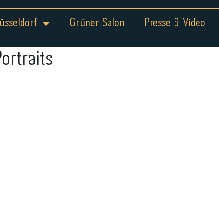
üsseldorf
Grüner Salon
Presse & Video
Portraits