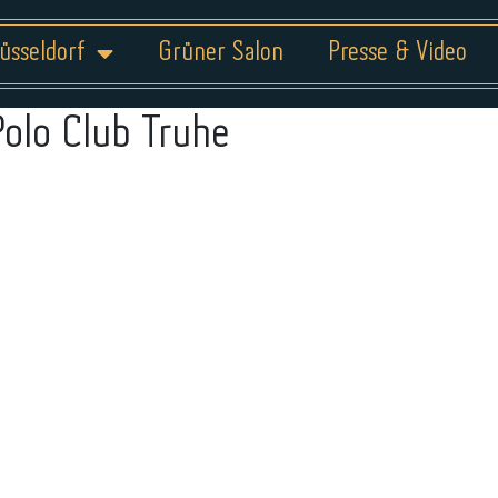
üsseldorf
Grüner Salon
Presse & Video
Polo Club Truhe