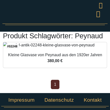
Wandel
Grüner S
Presse & V
Produkt Schlagwörter:
Peynaud
#02248
Kleine Glasvase von Peynaud aus den 1920er Jahren
380,00 €
1
Impressum
Datenschutz
Kontakt