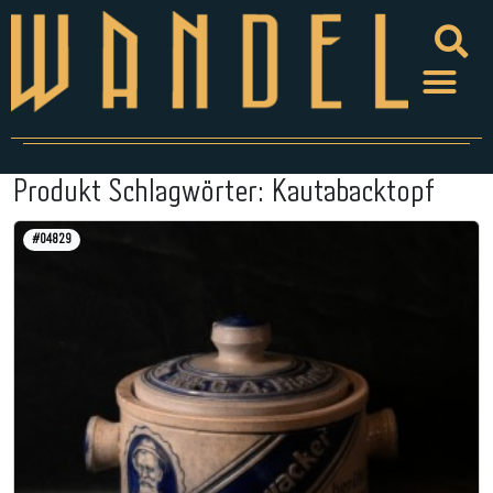
Produkt Schlagwörter:
Kautabacktopf
#04829