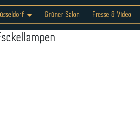
üsseldorf
Grüner Salon
Presse & Video
Fsckellampen