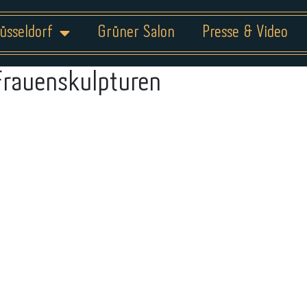
üsseldorf
Grüner Salon
Presse & Video
Frauenskulpturen