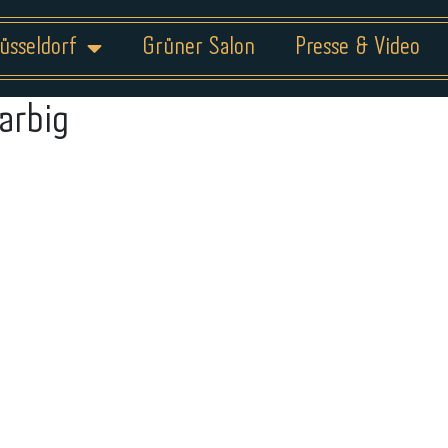
üsseldorf
Grüner Salon
Presse & Video
farbig