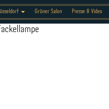
üsseldorf
Grüner Salon
Presse & Video
Fackellampe