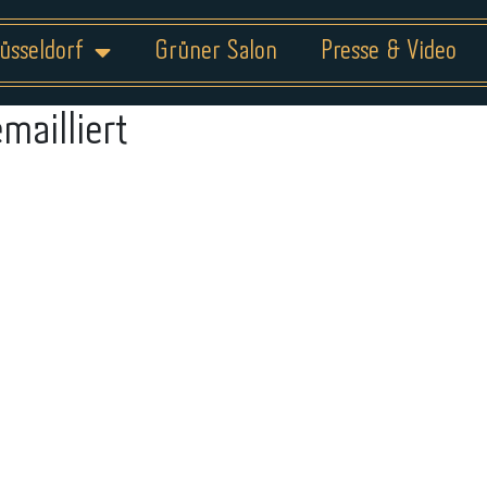
üsseldorf
Grüner Salon
Presse & Video
emailliert