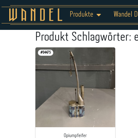
Produkte
Wandel D
Produkt Schlagwörter:
#04475
Opiumpfeifer