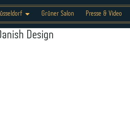
üsseldorf
Grüner Salon
Presse & Video
Danish Design