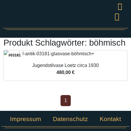
Wandel
Grüner S
Presse & V
Produkt Schlagwörter:
böhmisch
#03181
Jugendstilvase Loetz circa 1930
480,00 €
1
Impressum
Datenschutz
Kontakt