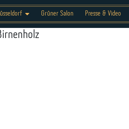
üsseldorf
Grüner Salon
Presse & Video
Birnenholz