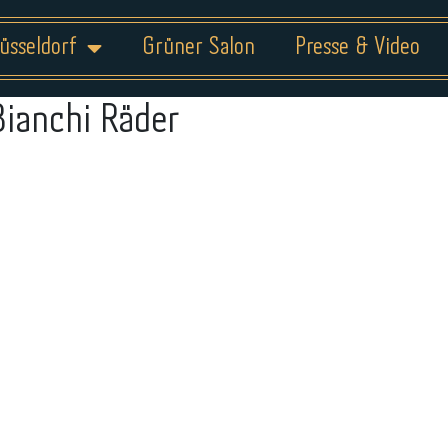
üsseldorf
Grüner Salon
Presse & Video
Bianchi Räder