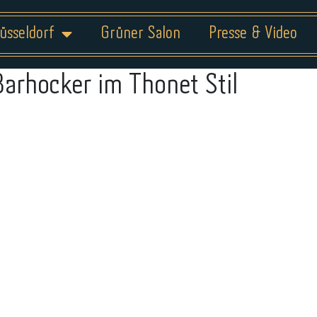
üsseldorf
Grüner Salon
Presse & Video
Barhocker im Thonet Stil