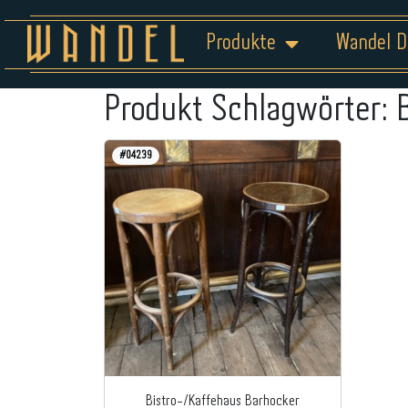
Produkte
Wandel D
Produkt Schlagwörter:
#04239
Bistro-/Kaffehaus Barhocker