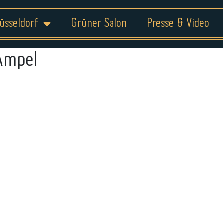
üsseldorf
Grüner Salon
Presse & Video
Ampel