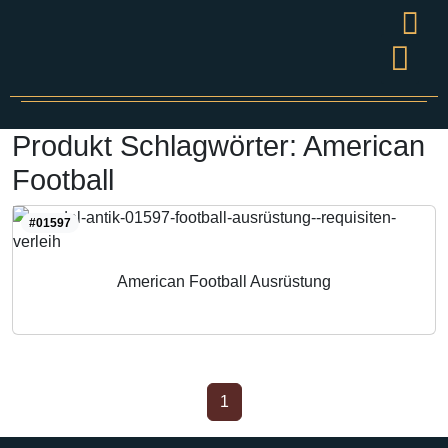
Wandel
Grüner S
Presse & V
Produkt Schlagwörter:
American
Football
#01597
American Football Ausrüstung
1