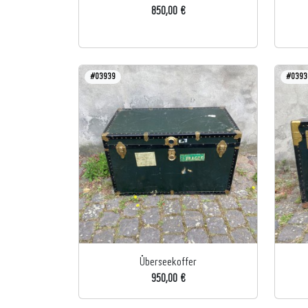
850,00 €
#03939
#0393
Überseekoffer
950,00 €