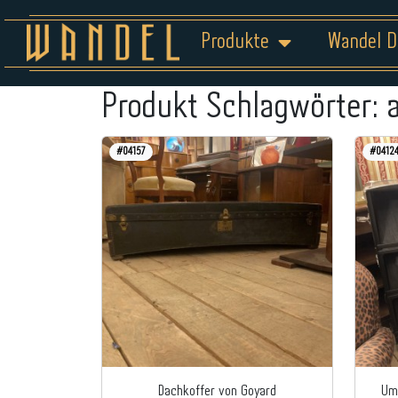
Produkte
Wandel D
Produkt Schlagwörter:
#04157
#0412
Dachkoffer von Goyard
Um