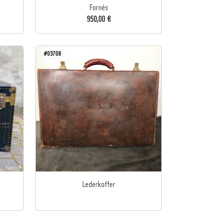
Fornés
950,00 €
#03708
Lederkoffer