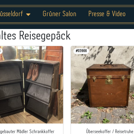
üsseldorf
Grüner Salon
Presse & Video
altes Reisegepäck
4
#03966
gebauter Mädler Schrankkoffer
Überseekoffer / Reisetruhe