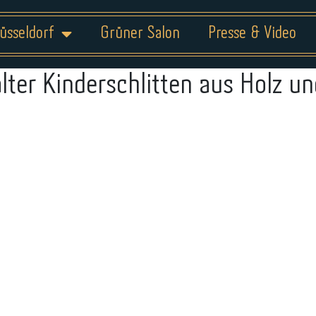
üsseldorf
Grüner Salon
Presse & Video
alter Kinderschlitten aus Holz un