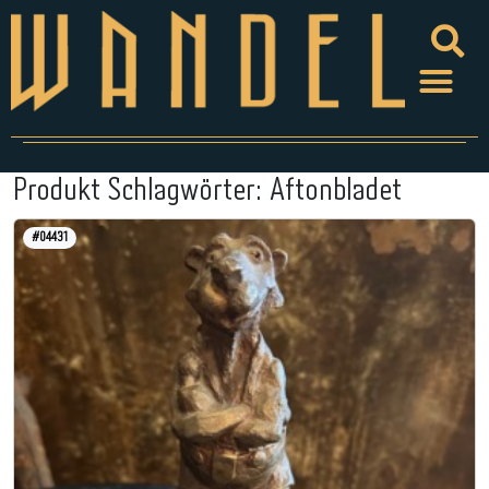
Produkt Schlagwörter:
Aftonbladet
#04431