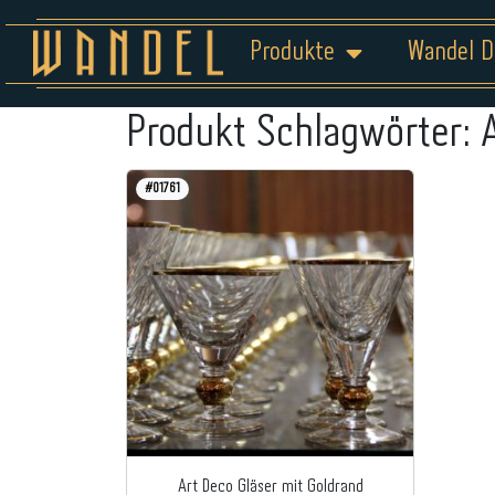
Produkte
Wandel D
Produkt Schlagwörter:
#01761
Art Deco Gläser mit Goldrand