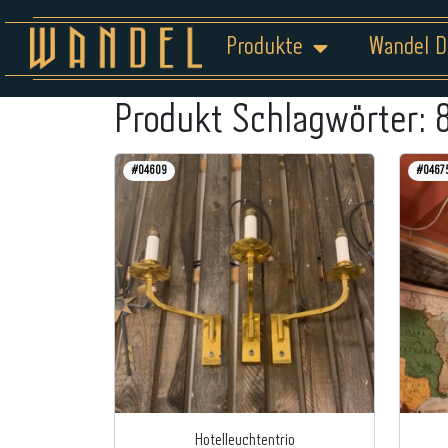
Produkte
Wandel D
Produkt Schlagwörter:
#04609
#0467
Hotelleuchtentrio