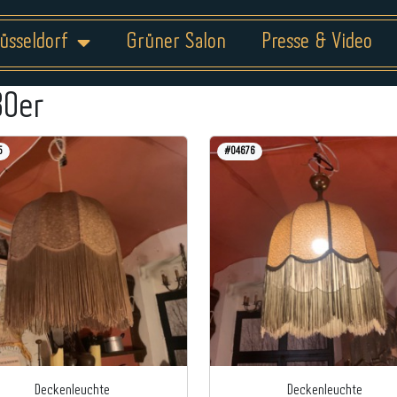
üsseldorf
Grüner Salon
Presse & Video
80er
5
#04676
Deckenleuchte
Deckenleuchte