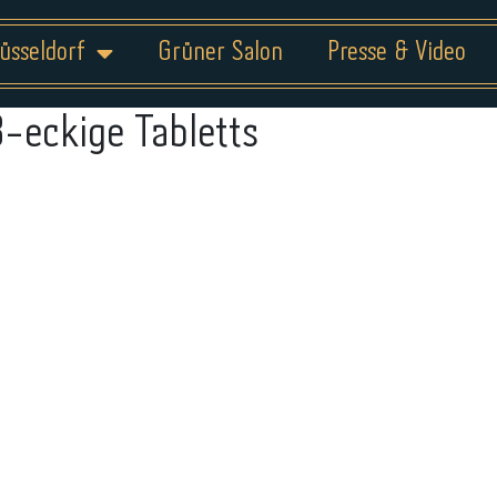
üsseldorf
Grüner Salon
Presse & Video
8-eckige Tabletts