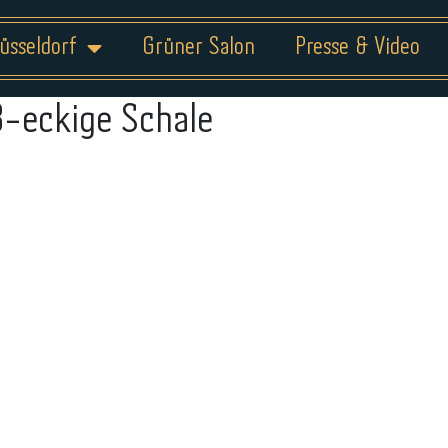
üsseldorf
Grüner Salon
Presse & Video
8-eckige Schale